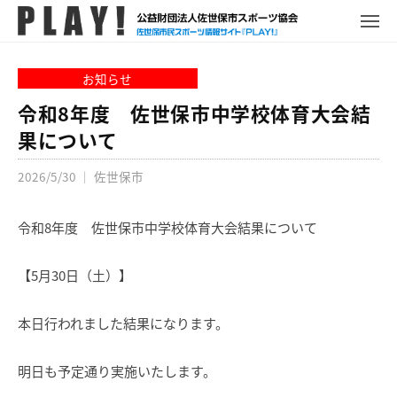
P
コ
ュ
ー
L
メ
ン
ニ
A
P
佐
ュ
テ
Y
ー
L
世
お知らせ
ン
!
A
保
ツ
令和8年度 佐世保市中学校体育大会結
Y
市
へ
果について
!
ス
ス
ポ
2026/5/30
｜
佐世保市
キ
ー
ッ
ツ
プ
令和8年度 佐世保市中学校体育大会結果について
情
報
サ
【5月30日（土）】
イ
ト
本日行われました結果になります。
明日も予定通り実施いたします。