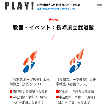
P
コ
ュ
ー
L
メ
ン
ニ
A
P
佐
ュ
テ
Y
ー
L
世
ン
!
A
保
教室・イベント：
長崎県立武道館
ツ
Y
市
へ
!
ス
ス
ポ
キ
ー
ッ
ツ
プ
情
報
サ
【長期スポーツ教室】太極
【長期スポーツ教室】太極
イ
拳教室（入門クラス）
拳教室（初級クラス）
ト
■
開催地：
長崎県立武道館
■
開催地：
長崎県立武道館
■
申込開始：令和8年3月5日
■
申込開始：令和8年3月5日
（木）～定員になるまで
（木）～定員になるまで