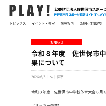
A
コ
Y
ン
!
テ
P
佐
ン
トピックス
イベント・教室
施設案内
競技団体NEWS
L
世
ツ
保
A
へ
市
Y
お知らせ
ス
ス
!
キ
令和８年度 佐世保市
ポ
ッ
ー
果について
プ
ツ
情
2026/6/6
｜
佐世保市
報
サ
イ
令和８年度 佐世保市中学校体育大会６月
ト
【サッカー競技】