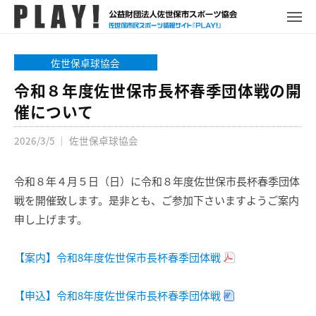
P
コ
ュ
ー
L
メ
ン
ニ
A
P
佐
ュ
テ
Y
ー
L
世
佐世保卓球協会
ン
!
A
保
ツ
令和８年度佐世保市長杯春季団体戦の開
Y
市
へ
催について
!
ス
ス
ポ
2026/3/5
｜
佐世保卓球協会
キ
ー
ッ
ツ
プ
令和８年４月５日（日）に令和８年度佐世保市長杯春季団体
情
報
戦を開催致します。是非とも、ご参加下さいますようご案内
サ
申し上げます。
イ
ト
【案内】令和8年度佐世保市長杯春季団体戦
【申込】令和8年度佐世保市長杯春季団体戦