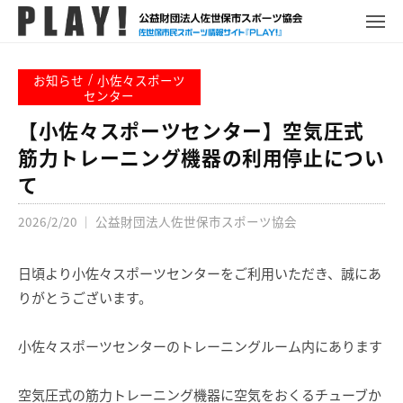
P
コ
ュ
ー
L
メ
ン
ニ
A
P
佐
ュ
テ
Y
ー
L
世
/
お知らせ
小佐々スポーツ
ン
!
A
センター
保
ツ
Y
市
【小佐々スポーツセンター】空気圧式
へ
!
ス
筋力トレーニング機器の利用停止につい
ス
ポ
て
キ
ー
ッ
ツ
2026/2/20
｜
公益財団法人佐世保市スポーツ協会
プ
情
報
日頃より小佐々スポーツセンターをご利用いただき、誠にあ
サ
りがとうございます。
イ
ト
小佐々スポーツセンターのトレーニングルーム内にあります
空気圧式の筋力トレーニング機器に空気をおくるチューブか