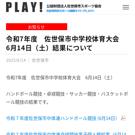
P
コ
ュ
ー
L
メ
ン
ニ
A
P
佐
ュ
テ
Y
ー
L
世
お知らせ
ン
!
A
保
ツ
令和7年度 佐世保市中学校体育大会
Y
市
へ
6月14日（土）結果について
!
ス
ス
ポ
2025/6/14
｜
佐世保市
キ
ー
ッ
ツ
プ
令和7年度 佐世保市中学校体育大会 6月14日（土）
情
報
サ
ハンドボール競技・卓球競技・サッカー競技・バスケットボ
イ
ール競技の結果です。
ト
令和７年度佐世保市中体連ハンドボール競技 (6月14日）
令和７年度佐世保市中体連卓球競技男子個人戦結果（6月14