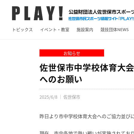
A
コ
Y
ン
!
テ
P
佐
ン
トピックス
イベント・教室
施設案内
競技団体NEWS
L
世
ツ
保
A
へ
市
Y
お知らせ
ス
ス
!
キ
佐世保市中学校体育大
ポ
ッ
ー
へのお願い
プ
ツ
情
2025/6/8
｜
佐世保市
報
サ
イ
昨日より市中学校体育大会へのご協力並び
ト
現在、市内各地で熱い戦いが実施されてお