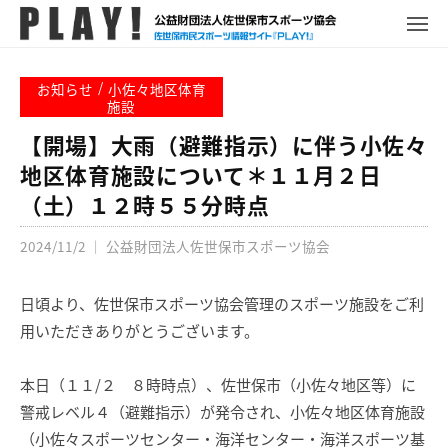
P
コ
ュ
ー
L
メ
ン
ニ
A
P
佐
ュ
テ
Y
ー
L
世
/
お知らせ
小佐々地区体育
ン
!
A
施設
保
ツ
Y
市
【開場】大雨（避難指示）に伴う小佐々
へ
!
ス
地区体育施設について＊１１月２日
ス
ポ
（土）１２時５５分時点
キ
ー
ッ
ツ
2024/11/2
｜
公益財団法人佐世保市スポーツ協会
プ
情
報
日頃より、佐世保市スポーツ協会管理のスポーツ施設をご利
サ
用いただきありがとうございます。
イ
ト
本日（１１/２ ８時時点）、佐世保市（小佐々地区等）に
警戒レベル４（避難指示）が発令され、小佐々地区体育施設
（小佐々スポーツセンター・海洋センター・海洋スポーツ基