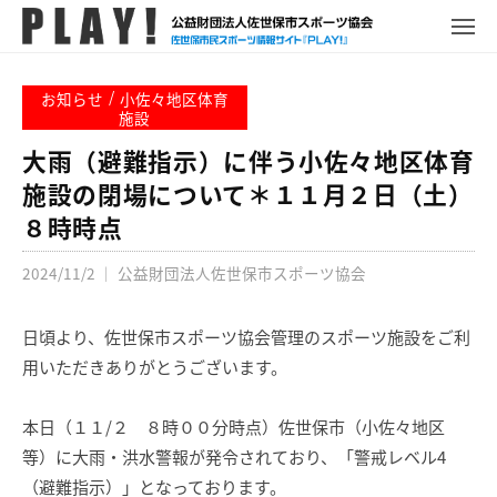
P
コ
ュ
ー
L
メ
ン
ニ
A
P
佐
ュ
テ
Y
ー
L
世
/
お知らせ
小佐々地区体育
ン
!
A
施設
保
ツ
Y
市
大雨（避難指示）に伴う小佐々地区体育
へ
!
ス
施設の閉場について＊１１月２日（土）
ス
ポ
８時時点
キ
ー
ッ
ツ
2024/11/2
｜
公益財団法人佐世保市スポーツ協会
プ
情
報
日頃より、佐世保市スポーツ協会管理のスポーツ施設をご利
サ
用いただきありがとうございます。
イ
ト
本日（１１/２ ８時００分時点）佐世保市（小佐々地区
等）に大雨・洪水警報が発令されており、「警戒レベル4
（避難指示）」となっております。