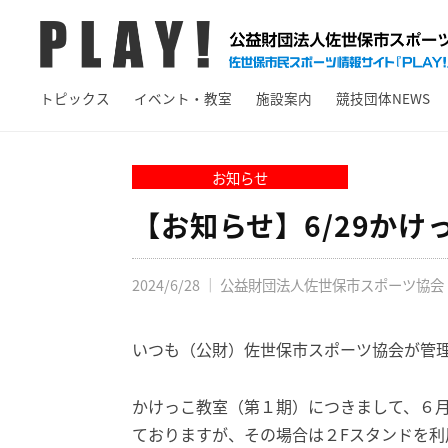
A
コ
Y
ン
!
テ
P
佐
ン
トピックス
イベント・教室
施設案内
競技団体NEWS
L
世
ツ
保
A
へ
市
Y
お知らせ
ス
ス
!
キ
【お知らせ】6/29かけ
ポ
ッ
ー
プ
ツ
2024/6/28
｜
公益財団法人佐世保市スポーツ協会
情
報
いつも（公財）佐世保市スポーツ協会が管
サ
イ
かけっこ教室（第１期）につきまして、６
ト
ておりますが、その場合は２Fスタンドを利