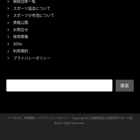
競技団体一覧
スポーツ協会について
スポーツ少年団について
情報公開
お問合せ
採用情報
SDGs
利用規約
プライバシーポリシー
検索
検索
⇒
「PLAY!」利用規約
／⇒
プライバシーポリシー
Copyright(C) 公益財団法人佐世保市スポーツ協
会,ALL Right Reserved.