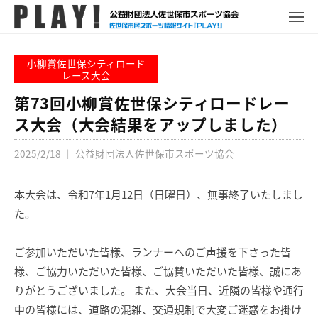
P
コ
ュ
ー
L
メ
ン
ニ
A
P
佐
ュ
テ
Y
ー
L
世
小柳賞佐世保シティロード
ン
!
A
レース大会
保
ツ
Y
市
第73回小柳賞佐世保シティロードレー
へ
!
ス
ス大会（大会結果をアップしました）
ス
ポ
キ
ー
2025/2/18
｜
公益財団法人佐世保市スポーツ協会
ッ
ツ
プ
情
本大会は、令和7年1月12日（日曜日）、無事終了いたしまし
報
た。
サ
イ
ご参加いただいた皆様、ランナーへのご声援を下さった皆
ト
様、ご協力いただいた皆様、ご協賛いただいた皆様、誠にあ
りがとうございました。 また、大会当日、近隣の皆様や通行
中の皆様には、道路の混雑、交通規制で大変ご迷惑をお掛け