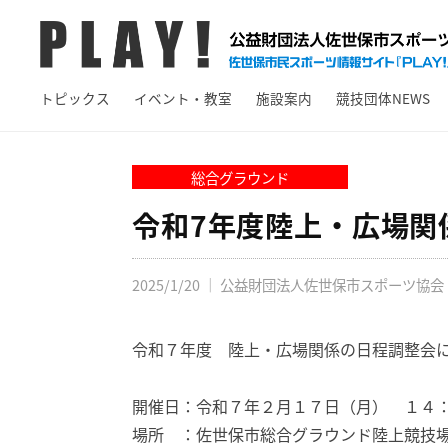
A
コ
Y
ン
!
テ
P
佐
ン
トピックス
イベント・教室
施設案内
競技団体NEWS
L
世
ツ
保
A
へ
市
Y
総合グラウンド
ス
ス
!
キ
令和7年度陸上・広場関
ポ
ッ
ー
プ
ツ
2025/1/20
｜
公益財団法人佐世保市スポーツ協会
情
報
令和７年度 陸上・広場関係の日程調整会
サ
イ
開催日：令和７年２月１７日（月） １４
ト
場所 ：佐世保市総合グラウンド陸上競技