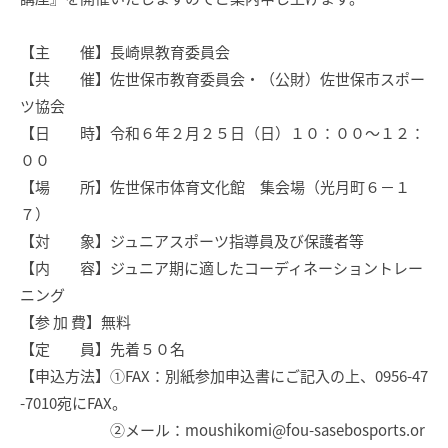
【主 催】長崎県教育委員会
【共 催】佐世保市教育委員会・（公財）佐世保市スポー
ツ協会
【日 時】令和６年２月２５日（日）１０：００～１２：
００
【場 所】佐世保市体育文化館 集会場（光月町６－１
７）
【対 象】ジュニアスポーツ指導員及び保護者等
【内 容】ジュニア期に適したコーディネーショントレー
ニング
【参 加 費】無料
【定 員】先着５０名
【申込方法】➀FAX：別紙参加申込書にご記入の上、0956-47
-7010宛にFAX。
➁メール：moushikomi@fou-sasebosports.or