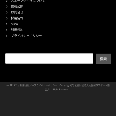
スポーツ少年団について
情報公開
お問合せ
採用情報
SDGs
利用規約
プライバシーポリシー
検索
検索
⇒
「PLAY!」利用規約
／⇒
プライバシーポリシー
Copyright(C) 公益財団法人佐世保市スポーツ協
会,ALL Right Reserved.