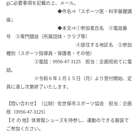
gに必要事項を記載の上、メール。
◆件名⇒『スポーツ医・科学基礎講
座』
◆本文⇒➀参加者氏名 ➁電話番
号 ➂専門競技（所属団体・クラブ等）
➃居住する地区名 ➄参加
種別（スポーツ指導員・保護者・その他）
➂電話：0956-47-3125 担当：企画班宛てに電
話。
※令和６年１月１５日（月）より受付開始、定
員に達し次第終了いたします。
【問い合わせ】（公財）佐世保市スポーツ協会 担当：企画
班（0956-47-3125）
【そ の 他】体育館シューズを持参し、運動のできる服装で
ご参加ください。