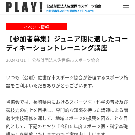
P
コ
ュ
ー
L
メ
ン
ニ
A
P
佐
ュ
テ
Y
ー
L
世
イベント情報
ン
!
A
保
ツ
【参加者募集】ジュニア期に適したコー
Y
市
へ
ディネーショントレーニング講座
!
ス
ス
ポ
2024/1/11
｜
公益財団法人佐世保市スポーツ協会
キ
ー
ッ
ツ
プ
いつも（公財）佐世保市スポーツ協会が管理するスポーツ施
情
報
設をご利用いただきありがとうございます。
サ
イ
当協会では、長崎県内におけるスポーツ医・科学の普及及び
ト
競技力の向上を目指し、専門的な知識を持った講師による講
義や実技研修を通して、地域スポーツの振興を図ることを目
的として、下記のとおり『令和５年度スポーツ医・科学基礎
講座』を開催いたしますのでご案内申し上げます。