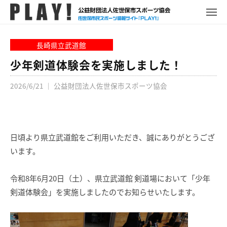
P
コ
ュ
ー
L
メ
ン
ニ
A
P
佐
ュ
テ
Y
ー
L
世
長崎県立武道館
ン
!
A
保
ツ
少年剣道体験会を実施しました！
Y
市
へ
!
ス
2026/6/21
｜
公益財団法人佐世保市スポーツ協会
ス
ポ
キ
ー
ッ
ツ
プ
情
日頃より県立武道館をご利用いただき、誠にありがとうござ
報
います。
サ
イ
令和8年6月20日（土）、県立武道館 剣道場において「少年
ト
剣道体験会」を実施しましたのでお知らせいたします。