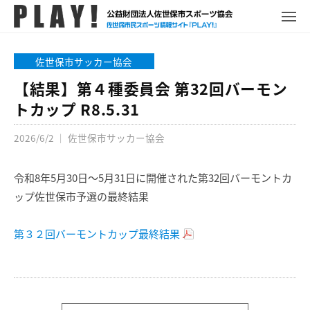
P
コ
ュ
ー
L
メ
ン
ニ
A
P
佐
ュ
テ
Y
ー
L
世
佐世保市サッカー協会
ン
!
A
保
ツ
【結果】第４種委員会 第32回バーモン
Y
市
へ
トカップ R8.5.31
!
ス
ス
ポ
2026/6/2
｜
佐世保市サッカー協会
キ
ー
ッ
ツ
プ
令和8年5月30日～5月31日に開催された第32回バーモントカ
情
報
ップ佐世保市予選の最終結果
サ
イ
第３２回バーモントカップ最終結果
ト