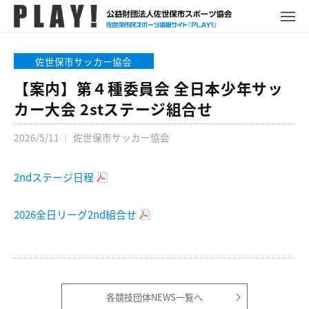
P
コ
ュ
ー
L
メ
ン
ニ
A
P
佐
ュ
テ
Y
ー
L
世
佐世保市サッカー協会
ン
!
A
保
ツ
【案内】第４種委員会 全日本少年サッ
Y
市
へ
カー大会 2stステージ組合せ
!
ス
ス
ポ
2026/5/11
｜
佐世保市サッカー協会
キ
ー
ッ
ツ
プ
2ndステージ日程
情
報
サ
2026全日リーグ2nd組合せ
イ
ト
各競技団体NEWS一覧へ