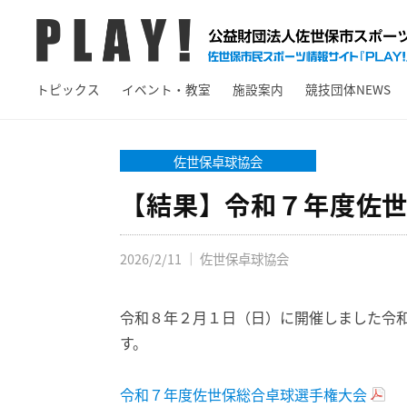
A
コ
Y
ン
!
テ
P
佐
ン
トピックス
イベント・教室
施設案内
競技団体NEWS
L
世
ツ
保
A
へ
市
Y
佐世保卓球協会
ス
ス
!
キ
【結果】令和７年度佐
ポ
ッ
ー
プ
ツ
2026/2/11
｜
佐世保卓球協会
情
報
令和８年２月１日（日）に開催しました令
サ
す。
イ
ト
令和７年度佐世保総合卓球選手権大会