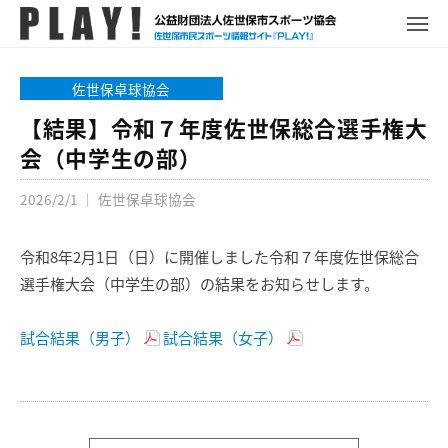
P
コ
ュ
ー
L
メ
ン
ニ
A
P
佐
ュ
テ
Y
ー
L
世
佐世保卓球協会
ン
!
A
保
ツ
【結果】令和７年度佐世保総合選手権大
Y
市
へ
会（中学生の部）
!
ス
ス
ポ
2026/2/1
｜
佐世保卓球協会
キ
ー
ッ
ツ
プ
令和8年2月1日（日）に開催しました令和７年度佐世保総合
情
報
選手権大会（中学生の部）の結果をお知らせします。
サ
イ
試合結果（男子）
試合結果（女子）
ト