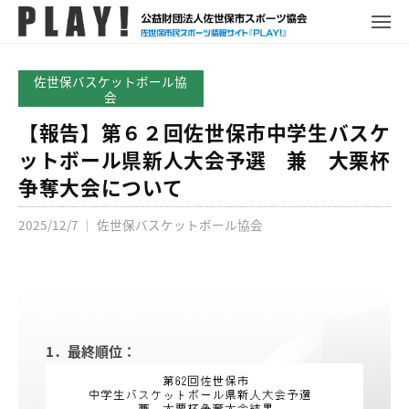
P
コ
ュ
ー
L
メ
ン
ニ
A
P
佐
ュ
テ
Y
ー
L
世
佐世保バスケットボール協
ン
!
A
会
保
ツ
Y
市
【報告】第６２回佐世保市中学生バスケ
へ
!
ス
ットボール県新人大会予選 兼 大栗杯
ス
ポ
争奪大会について
キ
ー
ッ
ツ
2025/12/7
｜
佐世保バスケットボール協会
プ
情
報
サ
イ
ト
1．最終順位：