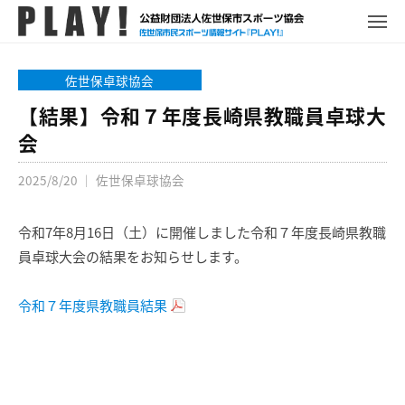
P
コ
ュ
ー
L
メ
ン
ニ
A
P
佐
ュ
テ
Y
ー
L
世
佐世保卓球協会
ン
!
A
保
ツ
【結果】令和７年度長崎県教職員卓球大
Y
市
へ
会
!
ス
ス
ポ
2025/8/20
｜
佐世保卓球協会
キ
ー
ッ
ツ
プ
令和7年8月16日（土）に開催しました令和７年度長崎県教職
情
報
員卓球大会の結果をお知らせします。
サ
イ
令和７年度県教職員結果
ト