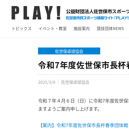
A
コ
Y
ン
!
テ
P
佐
ン
トピックス
イベント・教室
施設案内
競技団体NEWS
L
世
ツ
保
A
へ
市
Y
佐世保卓球協会
ス
ス
!
キ
令和7年度佐世保市長杯
ポ
ッ
ー
プ
ツ
2025/3/6
｜
佐世保卓球協会
情
報
令和７年４月６日（日）に令和7年度佐世
サ
ますようご案内申し上げます。
イ
ト
【案内】令和7年度佐世保市長杯春季団体戦