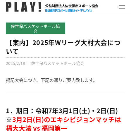
P
コ
ュ
ー
L
メ
ン
ニ
A
P
佐
ュ
テ
Y
ー
L
世
佐世保バスケットボール協
ン
!
A
会
保
ツ
Y
市
【案内】2025年Wリーグ大村大会につ
へ
!
ス
いて
ス
ポ
キ
ー
2025/2/18
｜
佐世保バスケットボール協会
ッ
ツ
プ
情
掲記大会につき、下記の通りご案内致します。
報
サ
イ
ト
1．期日：令和7年3月1日(土)・2日(日)
※
3月2日(日)のエキシビジョンマッチは
福大大濠 vs 福岡第一