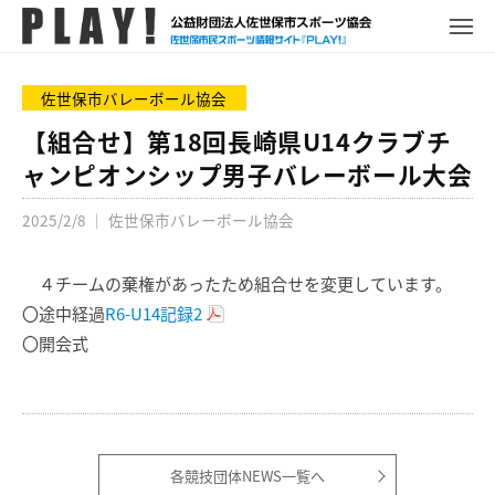
P
コ
ュ
ー
L
メ
ン
ニ
A
P
佐
ュ
テ
Y
ー
L
世
佐世保市バレーボール協会
ン
!
A
保
ツ
【組合せ】第18回長崎県U14クラブチ
Y
市
へ
ャンピオンシップ男子バレーボール大会
!
ス
ス
ポ
2025/2/8
｜
佐世保市バレーボール協会
キ
ー
ッ
ツ
プ
４チームの棄権があったため組合せを変更しています。
情
報
〇途中経過
R6-U14記録2
サ
〇開会式
イ
ト
各競技団体NEWS一覧へ