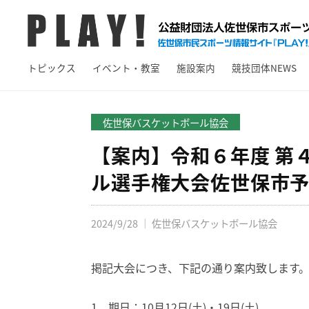
A
コ
Y
ン
!
テ
P
佐
ン
トピックス
イベント・教室
施設案内
競技団体NEWS
L
世
ツ
保
A
へ
市
Y
佐世保バスケットボール協会
ス
ス
!
キ
【案内】令和６年度 第
ポ
ッ
ー
ル選手権大会佐世保市
プ
ツ
情
2024/9/28
｜
佐世保バスケットボール協会
報
サ
イ
掲記大会につき、下記の通り案内致します
ト
1．期日：10月12日(土)・19日(土)