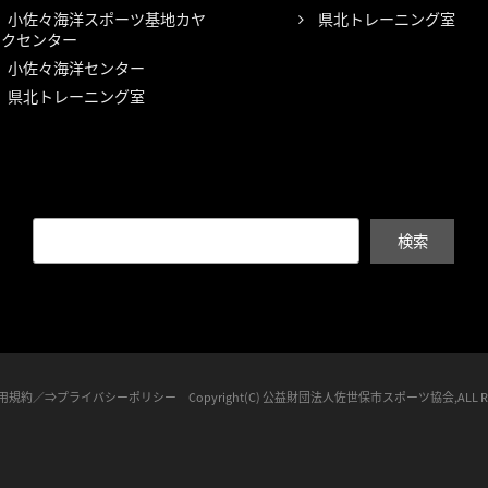
小佐々海洋スポーツ基地カヤ
県北トレーニング室
ックセンター
小佐々海洋センター
県北トレーニング室
検索
利用規約
／⇒
プライバシーポリシー
Copyright(C) 公益財団法人佐世保市スポーツ協会,ALL Righ