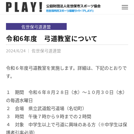
P
コ
ュ
ー
L
メ
ン
ニ
A
P
佐
ュ
テ
Y
ー
L
世
佐世保弓道連盟
ン
!
A
保
ツ
令和6年度 弓道教室について
Y
市
へ
!
ス
2024/6/24
｜
佐世保弓道連盟
ス
ポ
キ
ー
令和６年度弓道教室を実施します。詳細は、下記のとおりで
ッ
ツ
す。
プ
情
報
１ 期間 令和６年８月２８日（水）～１０月３０日（水）
サ
イ
の毎週水曜日
ト
２ 会場 県立武道館弓道場（名切町）
３ 時間 午後７時から９時までの２時間
４ 対象 中学生以上で弓道に興味のある方（※中学生は保
護者引率必須）