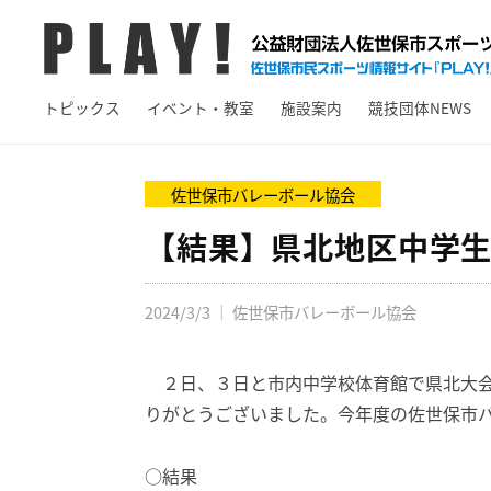
A
コ
Y
ン
!
テ
P
佐
ン
トピックス
イベント・教室
施設案内
競技団体NEWS
L
世
ツ
保
A
へ
市
Y
佐世保市バレーボール協会
ス
ス
!
キ
【結果】県北地区中学
ポ
ッ
ー
プ
ツ
2024/3/3
｜
佐世保市バレーボール協会
情
報
２日、３日と市内中学校体育館で県北大会
サ
りがとうございました。今年度の佐世保市
イ
ト
○結果