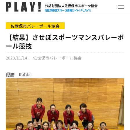
P
コ
ュ
ー
L
メ
ン
ニ
A
P
佐
ュ
テ
Y
ー
L
世
佐世保市バレーボール協会
ン
!
A
保
ツ
【結果】させぼスポーツマンスバレーボ
Y
市
へ
ール競技
!
ス
ス
ポ
2023/11/14
｜
佐世保市バレーボール協会
キ
ー
ッ
ツ
プ
優勝 Rabbit
情
報
サ
イ
ト