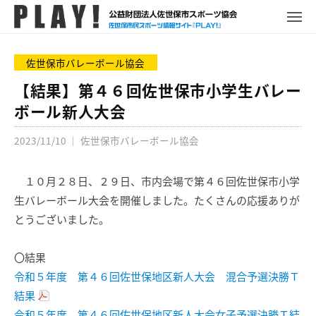
P
コ
ュ
ー
L
メ
ン
ニ
A
P
佐
ュ
テ
Y
ー
L
世
佐世保市バレーボール協会
ン
!
A
保
ツ
【結果】第４６回佐世保市小学生バレー
Y
市
へ
ボール新人大会
!
ス
ス
ポ
2023/11/10
｜
佐世保市バレーボール協会
キ
ー
ッ
ツ
プ
１０月２８日、２９日、市内会場で第４６回佐世保市小学
情
報
生バレーボール大会を開催しました。たくさんの応援ありが
サ
とうございました。
イ
ト
〇結果
令和５年度 第４６回佐世保地区新人大会 混合予選決勝Ｔ
結果
令和５年度 第４６回佐世保地区新人大会女子予選決勝Ｔ結