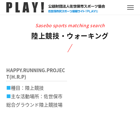
P
コ
ュ
ー
L
メ
ン
ニ
A
P
佐
ュ
テ
Y
ー
L
世
ン
!
A
保
陸上競技・ウォーキング
ツ
Y
市
へ
!
ス
ス
ポ
キ
ー
HAPPY.RUNNING.PROJEC
ッ
ツ
T(H.R.P)
プ
情
■
種目：陸上競技
報
■
主な活動場所：佐世保市
サ
イ
総合グラウンド陸上競技場
ト