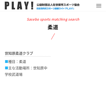
P
コ
ュ
ー
L
メ
ン
ニ
A
P
佐
ュ
テ
Y
ー
L
世
ン
!
A
保
柔道
ツ
Y
市
へ
!
ス
ス
ポ
キ
ー
世知原柔道クラブ
ッ
ツ
プ
情
■
種目：柔道
報
■
主な活動場所：世知原中
サ
学校武道場
イ
ト