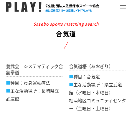
P
コ
ュ
ー
L
メ
ン
ニ
A
P
佐
ュ
テ
Y
ー
L
世
ン
!
A
保
合気道
ツ
Y
市
へ
!
ス
ス
ポ
キ
ー
養武会 システマティック合
合気道梧（あおぎり）
ッ
ツ
氣拳道
プ
情
■
種目：合気道
■
種目：護身運動療法
報
■
主な活動場所：県立武道
■
主な活動場所：長崎県立
サ
館（水曜日・木曜日）
イ
武道館
相浦地区コミュニティセンタ
ト
ー（金曜日・土曜日）