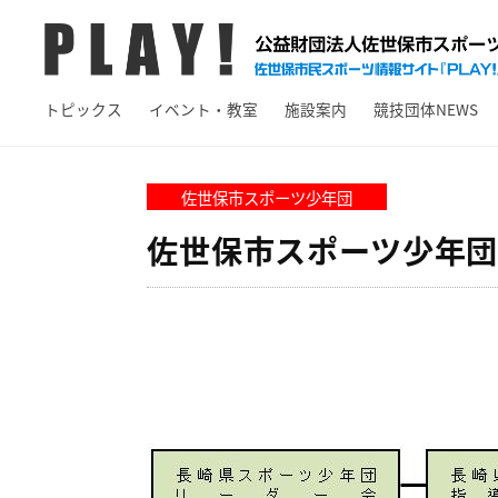
A
コ
Y
ン
!
テ
P
佐
ン
トピックス
イベント・教室
施設案内
競技団体NEWS
L
世
ツ
保
A
へ
市
Y
佐世保市スポーツ少年団
ス
ス
!
キ
佐世保市スポーツ少年団
ポ
ッ
ー
プ
ツ
情
報
サ
イ
ト