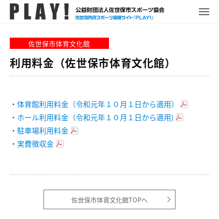
P
コ
ュ
ー
L
メ
ン
ニ
A
P
佐
ュ
テ
Y
ー
L
世
佐世保市体育文化館
ン
!
A
保
ツ
利用料金（佐世保市体育文化館）
Y
市
へ
!
ス
ス
ポ
キ
ー
・
体育館利用料金（令和元年１０月１日から適用）
ッ
ツ
・
ホール利用料金（令和元年１０月１日から適用)
プ
情
・
駐車場利用料金
報
・
実費徴収金
サ
イ
ト
佐世保市体育文化館TOPへ