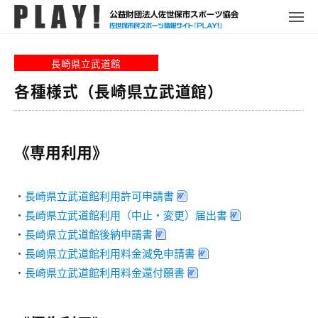
P
コ
ュ
ー
L
メ
ン
ニ
A
P
佐
ュ
テ
Y
ー
L
世
長崎県立武道館
ン
!
A
保
ツ
各種様式（長崎県立武道館）
Y
市
へ
!
ス
ス
ポ
キ
ー
《専用利用》
ッ
ツ
プ
情
・
長崎県立武道館利用許可申請書
報
・
長崎県立武道館利用（中止・変更）届出書
サ
・
長崎県立武道館後納申請書
イ
・
長崎県立武道館利用料金減免申請書
ト
・
長崎県立武道館利用料金還付願書