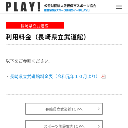
P
コ
ュ
ー
L
メ
ン
ニ
A
P
佐
ュ
テ
Y
ー
L
世
長崎県立武道館
ン
!
A
保
ツ
利用料金（長崎県立武道館）
Y
市
へ
!
ス
ス
ポ
キ
ー
以下をご参照ください。
ッ
ツ
プ
情
・
長崎県立武道館料金表（令和元年１０月より）
報
サ
イ
ト
長崎県立武道館TOPへ
スポーツ施設案内TOPへ