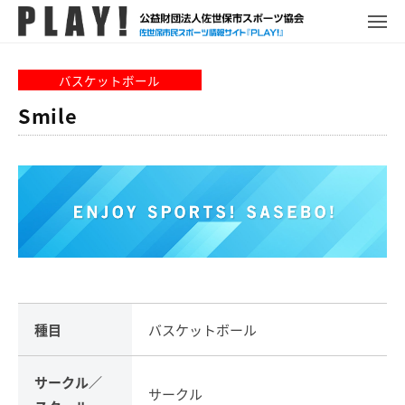
P
コ
ュ
ー
L
メ
ン
ニ
A
P
佐
ュ
テ
Y
ー
L
世
バスケットボール
ン
!
A
保
ツ
Smile
Y
市
へ
!
ス
ス
ポ
キ
ー
ッ
ツ
プ
情
報
サ
イ
ト
種目
バスケットボール
サークル／
サークル