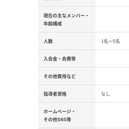
現在の主な
メンバー・
年齢構成
人数
1名～5名
入会金・
会費等
その他
費用など
指導者資格
なし
ホームページ・
その他SNS等