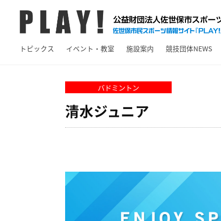
A
コ
Y
ン
!
テ
P
佐
ン
トピックス
イベント・教室
施設案内
競技団体NEWS
L
世
ツ
保
A
へ
市
Y
バドミントン
ス
ス
!
キ
清水ジュニア
ポ
ッ
ー
プ
ツ
情
報
サ
イ
ト