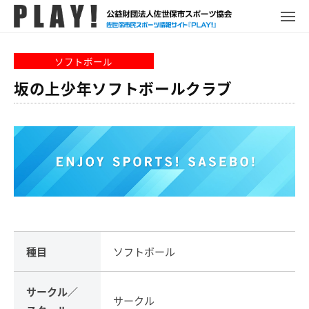
P
コ
ュ
ー
L
メ
ン
ニ
A
P
佐
ュ
テ
Y
ー
L
世
ソフトボール
ン
!
A
保
ツ
坂の上少年ソフトボールクラブ
Y
市
へ
!
ス
ス
ポ
キ
ー
ッ
ツ
プ
情
報
サ
イ
ト
種目
ソフトボール
サークル／
サークル