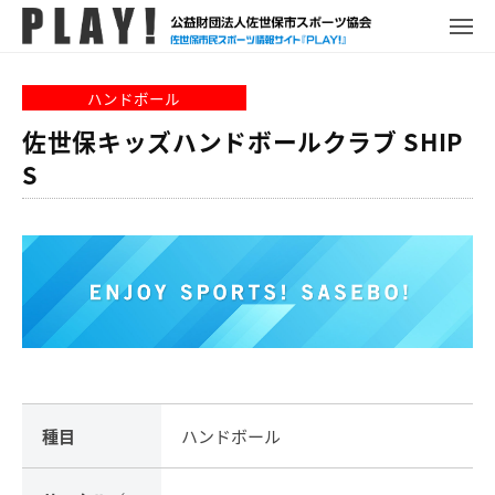
P
コ
ュ
ー
L
メ
ン
ニ
A
P
佐
ュ
テ
Y
ー
L
世
ハンドボール
ン
!
A
保
ツ
佐世保キッズハンドボールクラブ SHIP
Y
市
へ
S
!
ス
ス
ポ
キ
ー
ッ
ツ
プ
情
報
サ
イ
ト
種目
ハンドボール