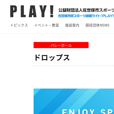
A
コ
Y
ン
!
テ
P
佐
ン
トピックス
イベント・教室
施設案内
競技団体NEWS
L
世
ツ
保
A
へ
市
Y
バレーボール
ス
ス
!
キ
ドロップス
ポ
ッ
ー
プ
ツ
情
報
サ
イ
ト