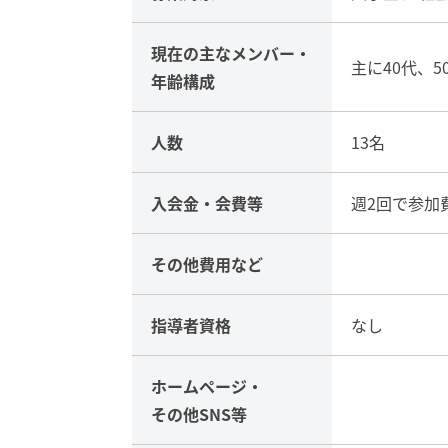
現在の主な
メンバー・
主に40代、5
年齢構成
人数
13名
入会金・
会費等
週2回で参加
その他
費用など
指導者資格
なし
ホームページ・
その他SNS等