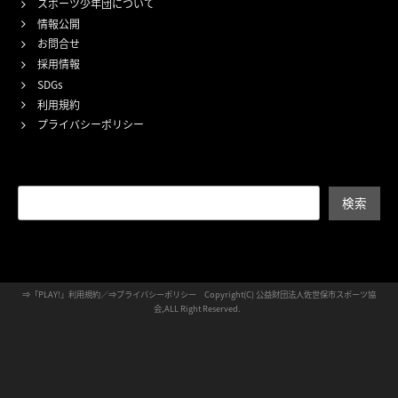
スポーツ少年団について
情報公開
お問合せ
採用情報
SDGs
利用規約
プライバシーポリシー
検索
検索
⇒
「PLAY!」利用規約
／⇒
プライバシーポリシー
Copyright(C) 公益財団法人佐世保市スポーツ協
会,ALL Right Reserved.