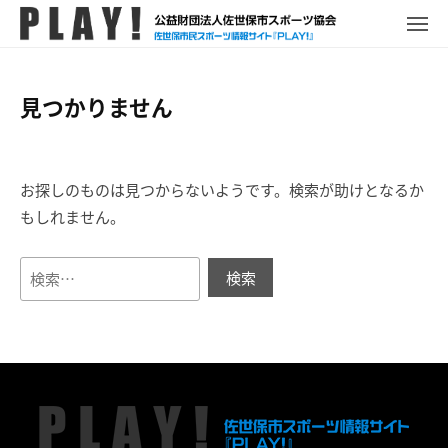
P
コ
ュ
ー
L
メ
ン
ニ
A
P
佐
ュ
テ
Y
ー
L
世
ン
!
見つかりません
A
保
ツ
Y
市
へ
!
ス
ス
ポ
お探しのものは見つからないようです。検索が助けとなるか
キ
ー
もしれません。
ッ
ツ
プ
情
検
報
索:
サ
イ
ト