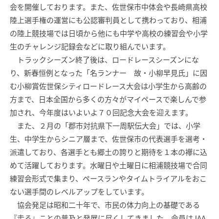
会を開催しております。また、佐世保市中体会や長崎県高校
陸上選手権の運営にも公認審判員として携わっており、相浦
の陸上競技場では日頃から他にも中学や高校の練習会や小学
生のチャレンジ記録会などに取り組んでいます。
トラックシーズン終了後は、ロードレースシーズンにな
り、新春恒例となった「名ランナー 故・小柳早見氏」に因
む小柳賞佐世保シティロードレース大会は小学生から高齢の
方まで、日本全国から多くの方々がマイペースで楽しんで参
加され、今年度はいよいよ７０回記念大会を迎えます。
また、２月の「郡市対抗県下一周駅伝大会」では、小学
生、中学生からシニア層まで、佐世保市の代表選手を選考・
派遣しており、各選手とも郷土の誇りと期待を１本の襷に込
めて活躍しております。水曜日や土曜日に相浦競技場で合同
練習会形式で集まり、ペースランやタイムトライアルをおこ
ない選手間のレベルアップをしています。
協会発足は昭和二十年で、市民の体力向上の基礎である
『走る』ことの普及と発展に尽くしてきました。会員はJAA