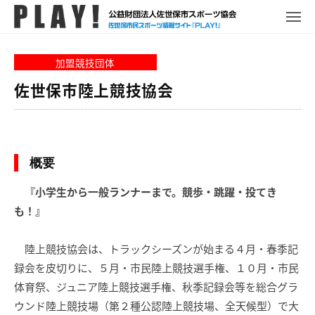
P
コ
ュ
ー
L
メ
ン
ニ
A
P
佐
ュ
テ
Y
ー
L
世
加盟競技団体
ン
!
A
保
ツ
佐世保市陸上競技協会
Y
市
へ
!
ス
ス
ポ
キ
ー
ッ
概要
ツ
プ
情
『小学生から一般ランナーまで。競歩・跳躍・投てき
報
も！』
サ
イ
陸上競技協会は、トラックシーズンが始まる４月・春季記
ト
録会を皮切りに、５月・市民陸上競技選手権、１０月・市民
体育祭、ジュニア陸上競技選手権、秋季記録会等を総合グラ
ウンド陸上競技場（第２種公認陸上競技場、全天候型）で大