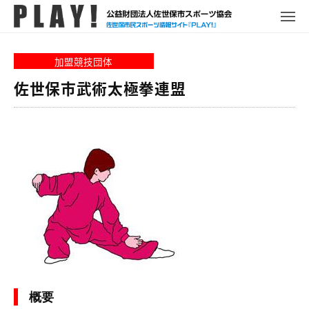
P
コ
ュ
ー
L
メ
ン
ニ
A
P
佐
ュ
テ
Y
ー
L
世
加盟競技団体
ン
!
A
保
ツ
佐世保市武術太極拳連盟
Y
市
へ
!
ス
ス
ポ
キ
ー
ッ
ツ
プ
情
報
サ
イ
ト
概要