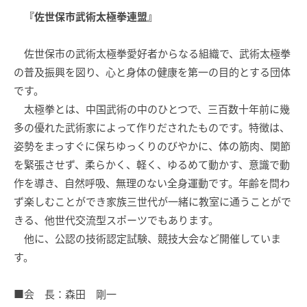
『佐世保市武術太極拳連盟』
佐世保市の武術太極拳愛好者からなる組織で、武術太極拳
の普及振興を図り、心と身体の健康を第一の目的とする団体
です。
太極拳とは、中国武術の中のひとつで、三百数十年前に幾
多の優れた武術家によって作りだされたものです。特徴は、
姿勢をまっすぐに保ちゆっくりのびやかに、体の筋肉、関節
を緊張させず、柔らかく、軽く、ゆるめて動かす、意識で動
作を導き、自然呼吸、無理のない全身運動です。年齢を問わ
ず楽しむことができ家族三世代が一緒に教室に通うことがで
きる、他世代交流型スポーツでもあります。
他に、公認の技術認定試験、競技大会など開催していま
す。
■会 長：森田 剛一