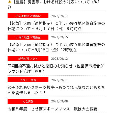
【重要】災害等における施設の対応について（9/1
7）
2023/09/17
小佐々地区体育施設
【緊急】大雨（避難指示）に伴う小佐々地区体育施設の
休場について＊９月１７日（日）９時時点
2023/09/15
小佐々地区体育施設
【緊急】大雨（避難指示）に伴う小佐々地区体育施設の
休場について＊9月15日（金）12時現在
2023/09/12
総合グラウンド
FAX回線不通お詫びと復旧のお知らせ〈佐世保市総合グ
ラウンド管理事務所〉
2023/09/11
イベント情報
親子ふれあいスポーツ教室～あつまれ元気なこどもたち
～を開催しました！！
2023/09/08
大会情報
令和５年度 させぼスポーツマンス 競技大会概要