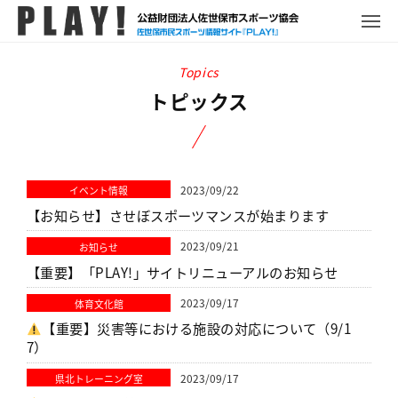
P
コ
ュ
ー
L
メ
ン
ニ
A
P
佐
ュ
テ
Y
ー
L
世
ン
!
A
保
トピックス
ツ
Y
市
へ
!
ス
ス
ポ
キ
ー
2023/09/22
イベント情報
ッ
ツ
【お知らせ】させぼスポーツマンスが始まります
プ
情
2023/09/21
お知らせ
報
【重要】「PLAY!」サイトリニューアルのお知らせ
サ
イ
2023/09/17
体育文化館
ト
【重要】災害等における施設の対応について（9/1
7）
2023/09/17
県北トレーニング室