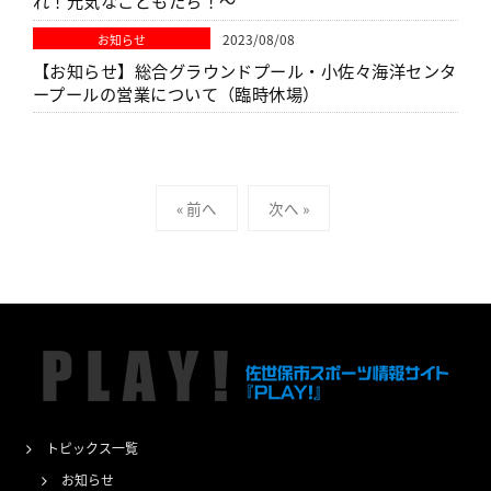
れ！元気なこどもたち！～
2023/08/08
お知らせ
【お知らせ】総合グラウンドプール・小佐々海洋センタ
ープールの営業について（臨時休場）
投
« 前へ
次へ »
稿
の
ペ
ー
ジ
送
り
トピックス一覧
お知らせ